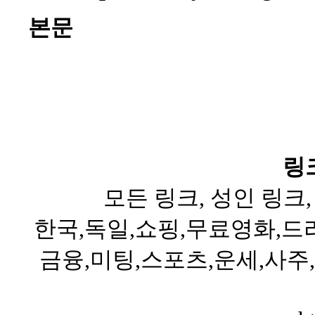
본문
링
모든 링크, 성인 링크,
한국,독일,쇼핑,무료영화,드라
금융,미팅,스포츠,운세,사주