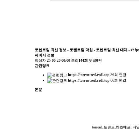
토렌트릴 최신 정보 - 토렌트릴 막힘 - 토렌트릴 최신 대체 - xhfpsx
페이지 정보
작성자
25-06-20 00:00
조회
144회
댓글
0건
관련링크
https://torrentreel.redl.top
86회 연결
https://torrentreel.redl.top
66회 연결
본문
torrent, 토렌트,최초배포,